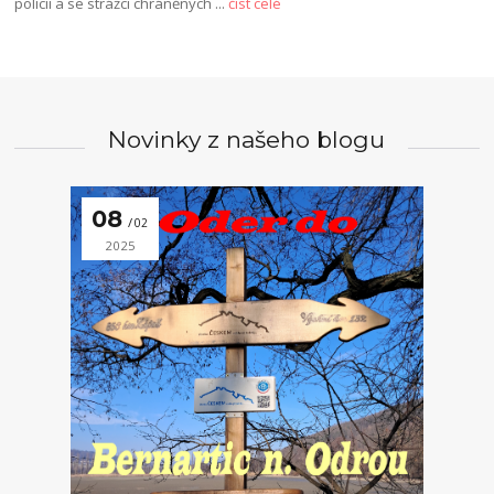
policii a se strážci chráněných
...
číst celé
Novinky z našeho blogu
08
02
2025