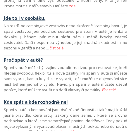
pronájmu vám v plné výši odečteme z kupní ceny. A to je fér!
Pronajmout si naší vestavbu můžete
zde
Jde to i v osobáku.
Na rozdíl od campingové vestavby nebo zkráceně "camping boxu", je
spací vestavba jednoduchou sestavou pro spaní v autě. Je lehká a
dokáže ji během pár minut složit sám i méně fyzicky zdatný
cestovatel. Další nespornou výhodou je její snadná skladnost mimo
sezonu v garáži a nebo ...
číst celé
Proč spát v autě?
Spaní v autě může být zajímavou alternativou pro cestovatele, kteří
hledají svobodu, flexibilitu a nové zážitky. Při spaní v autě si můžete
sami vybrat, kam a kdy chcete vyrazit, což umožňuje objevování více
míst během jednoho výletu. Navíc, při spaní v autě můžete ušetřit
peníze, které můžete využít na další aktivity či památky.
číst celé
Kde spát a kde rozhodně ne!
Spaní v autě a kempování jsou dvě různé činnosti a také mají každá
jasná pravidla, která určují zákony dané země, v které se zrovna
nacházíme a která jsme samozřejmě povinni dodržovat. Tedy pokud
nejste vyloženými vyznavači placení mastných pokut, nebo dohadů s