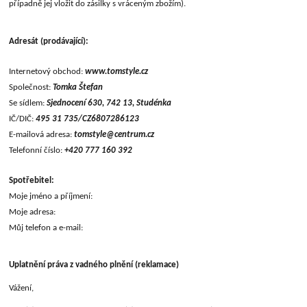
případně jej vložit do zásilky s vráceným zbožím).
Adresát (prodávající):
Internetový obchod:
www.tomstyle.cz
Společnost:
Tomka Štefan
Se sídlem:
Sjednocení 630, 742 13, Studénka
IČ/DIČ:
495 31 735/CZ6807286123
E-mailová adresa:
tomstyle@centrum.cz
Telefonní číslo:
+420 777 160 392
Spotřebitel:
Moje jméno a příjmení:
Moje adresa:
Můj telefon a e-mail:
Uplatnění práva z vadného plnění (reklamace)
Vážení,