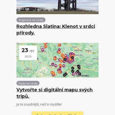
Inspirace na cesty
Rozhledna Slatina: Klenot v srdci
přírody.
23
01
2025
Rady na cesty
Vytvořte si digitální mapu svých
tripů.
Je to snadnější, než si myslíte!