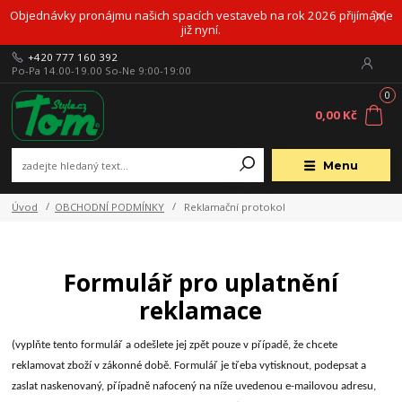
Objednávky pronájmu našich spacích vestaveb na rok 2026 přijímáme
již nyní.
+420 777 160 392
Po-Pa 14.00-19.00 So-Ne 9:00-19:00
0
0,00 Kč
Menu
Úvod
OBCHODNÍ PODMÍNKY
Reklamační protokol
Formulář pro uplatnění
reklamace
(vyplňte tento formulář a odešlete jej zpět pouze v případě, že chcete
reklamovat zboží v zákonné době. Formulář je třeba vytisknout, podepsat a
zaslat naskenovaný, případně nafocený na níže uvedenou e-mailovou adresu,