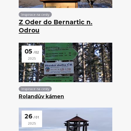
Inspirace na cesty
Z Oder do Bernartic n.
Odrou
05
02
2025
Inspirace na cesty
Rolandův kámen
26
01
2025