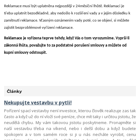
Reklamace musí být uplatněna nejpozději v 24měsíční lhůtě. Reklamaci je
třeba uplatnit bezodkladně, aby nedošlo k rozšíření vady a v jejím důsledku k
zamítnutí reklamace. Včasným oznámením vady poté, co se objeví, si můžete
zajistit bezproblémové vyřízení reklamace.
Reklamace je vyřízena teprve tehdy, když Vás o tom vyrozumíme. Vyprší-li
zákonná lhůta, považujte to za podstatné porušení smlouvy a můžete od
kupní smlouvy odstoupit.
Články
Nekupujte vestavbu v pytli!
Pořízení spací vestavby není investice, kterou člověk realizuje zas tak
často a když už do ní vloží své peníze, chce mít taky i určitou jistotu, že
neudělá chybu. My vám takovou jistotu poskytneme. Pronajměte si
naší vestavbu třeba na víkend, nebo i delší dobu a když budete
spokojeni a v tom samém roce si ji u nás necháte vyrobit, cenu