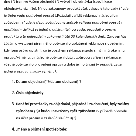
dne
(*)
jsem ve Vašem obchodě
(*)
vytvořil objednávku (specifikace
objednávky viz níže). Mnou zakoupený produkt však vykazuje tyto vady
(* zde
je třeba vadu podrobně popsat ).
Požaduji vyřídit reklamaci následujícím
způsobem:
(* zde je třeba požadovaný způsob vyřízení podrobně popsat ;
například - „jelikož se jedná o odstranitelnou vadu, požaduji o opravu
produktu a to nejpozději v zákonné lhůtě 30 kalendářních dnů).
Zároveň Vás
žádám o vystavení písemného potvrzení o uplatnění reklamace s uvedením,
kdy jsem právu uplatnil, co je obsahem reklamace spolu s mým nárokem na
opravu/výměnu, a následně potvrzení data a způsobu vyřízení reklamace,
včetně potvrzení o provedení opravy a době jejího trvání
(v případě, že se
jedná o opravu, nikoliv výměnu).
Datum objednání
(*)
/
datum obdržení
(*)
Číslo objednávky:
Peněžní prostředky za objednání, případně i za doručení, byly zaslány
způsobem
(*)
a budou navráceny zpět způsobem
(v případě převodu
na účet prosím o zaslání čísla účtu)
(*)
Jméno a příjmení spotřebitele: