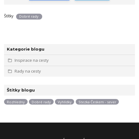
Štítky
Dobré rady
Kategorie blogu
Inspirace na cesty
Rady na cesty
Štítky blogu
Rozhledny
Dobré rady
Vyhlídky
Stezka Českem - sever