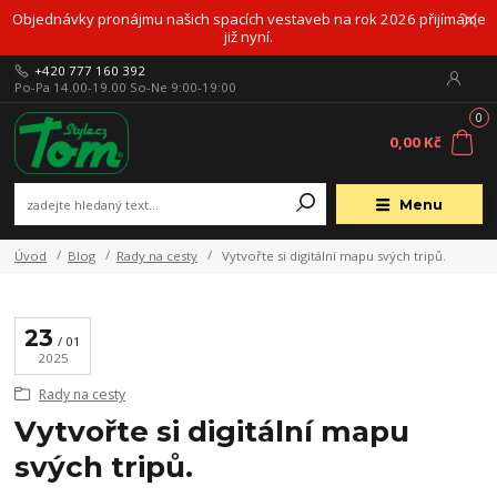
Objednávky pronájmu našich spacích vestaveb na rok 2026 přijímáme
již nyní.
+420 777 160 392
Po-Pa 14.00-19.00 So-Ne 9:00-19:00
0
0,00 Kč
Menu
Úvod
Blog
Rady na cesty
Vytvořte si digitální mapu svých tripů.
23
01
2025
Rady na cesty
Vytvořte si digitální mapu
svých tripů.