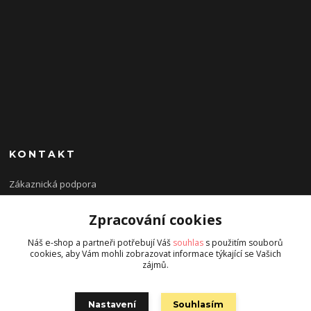
KONTAKT
Zákaznická podpora
Zpracování cookies
+420 777 160 392
Po-Pa 14.00-19.00 So-Ne 9:00-19:00
Náš e-shop a partneři potřebují Váš
souhlas
s použitím souborů
cookies, aby Vám mohli zobrazovat informace týkající se Vašich
tomstyle@centrum.cz
zájmů.
Nastavení
Souhlasím