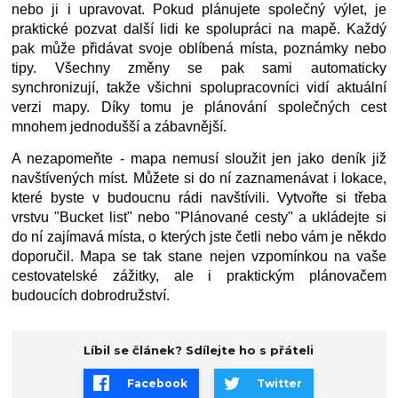
nebo ji i upravovat. Pokud plánujete společný výlet, je 
praktické pozvat další lidi ke spolupráci na mapě. Každý 
pak může přidávat svoje oblíbená místa, poznámky nebo 
tipy. Všechny změny se pak sami automaticky 
synchronizují, takže všichni spolupracovníci vidí aktuální 
verzi mapy. Díky tomu je plánování společných cest 
mnohem jednodušší a zábavnější.
A nezapomeňte - mapa nemusí sloužit jen jako deník již 
navštívených míst. Můžete si do ní zaznamenávat i lokace, 
které byste v budoucnu rádi navštívili. Vytvořte si třeba 
vrstvu "Bucket list" nebo "Plánované cesty" a ukládejte si 
do ní zajímavá místa, o kterých jste četli nebo vám je někdo 
doporučil. Mapa se tak stane nejen vzpomínkou na vaše 
cestovatelské zážitky, ale i praktickým plánovačem 
budoucích dobrodružství.
Líbil se článek? Sdílejte ho s přáteli
Facebook
Twitter