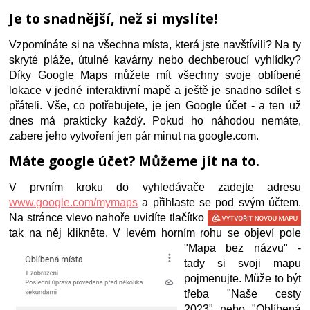
Je to snadnější, než si myslíte!
Vzpomínáte si na všechna místa, která jste navštívili? Na ty 
skryté pláže, útulné kavárny nebo dechberoucí vyhlídky? 
Díky Google Maps můžete mít všechny svoje oblíbené 
lokace v jedné interaktivní mapě a ještě je snadno sdílet s 
přáteli. 
Vše, co potřebujete, je jen Google účet - a ten už 
dnes má prakticky každý. Pokud ho náhodou nemáte, 
zabere jeho vytvoření jen pár minut na google.com.
Máte google účet? Můžeme jít na to. 
V prvním kroku do vyhledávače zadejte adresu 
www.google.com/mymaps
 a přihlaste se pod svým účtem. 
Na stránce vlevo nahoře uvidíte tlačítko 
tak na něj klikněte. V levém horním 
rohu se objeví pole 
"Mapa bez názvu" - 
tady si svoji mapu 
pojmenujte. Může to být 
třeba "Naše cesty 
2023" nebo "Oblíbená 