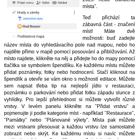
místa".
Teď přichází ta 
zábavná část - značení 
míst! Máte dvě 
možnosti: buď zadejte 
název místa do vyhledávacího pole nad mapou, nebo ho 
najděte přímo v mapě pomocí posouvání a přibližování. Až 
místo najdete, klikněte na něj a přidejte ho do mapy pomocí 
tlačítka se symbolem špendlíku. 
Ke každému místu můžete 
přidat poznámky, fotky nebo hodnocení. Stačí kliknout na 
špendlík a otevře se vám okno s možností editace. Můžete 
sem napsat třeba tip na nejlepší jídlo v restauraci, 
poznámku o parkování nebo přidat fotku západu slunce z 
vyhlídky. 
Pro lepší přehlednost si můžete vytvořit různé 
vrstvy. V levém panelu klikněte na "Přidat vrstvu" a 
pojmenujte ji podle kategorie míst - například "Restaurace", 
"Památky" nebo "Plánované výlety". Místa pak můžete 
mezi vrstvami přesouvat a každou vrstvu lze samostatně 
zobrazit nebo skrýt. Ke každému místu si navíc můžete 