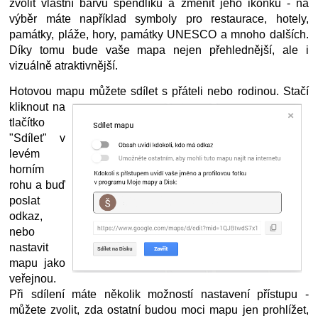
zvolit vlastní barvu špendlíku a změnit jeho ikonku - na 
výběr máte například symboly pro restaurace, hotely, 
památky, pláže, hory, památky UNESCO a mnoho dalších. 
Díky tomu bude vaše mapa nejen přehlednější, ale i 
vizuálně atraktivnější.
Hotovou mapu můžete sdílet s přáteli nebo rodinou. Stačí 
kliknout 
na 
tlačítko 
"Sdílet" v 
levém 
horním 
rohu a buď 
poslat 
odkaz, 
nebo 
nastavit 
mapu jako 
veřejnou. 
Při sdílení máte několik možností nastavení přístupu - 
můžete zvolit, zda ostatní budou moci mapu jen prohlížet, 