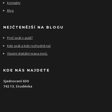
Kontakty
Blog
NEJČTENĚJŠÍ NA BLOGU
Proč spát v autě?
Kde spát a kde rozhodně ne!
Vlastní digitální mapa tripů.
KDE NÁS NAJDETE
Sjednocení 630
742 13, Studénka