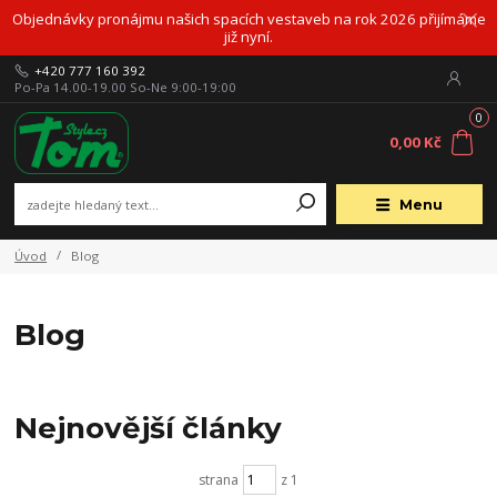
Objednávky pronájmu našich spacích vestaveb na rok 2026 přijímáme
již nyní.
+420 777 160 392
Po-Pa 14.00-19.00 So-Ne 9:00-19:00
0
0,00 Kč
Menu
Úvod
Blog
Blog
Nejnovější články
strana
z 1