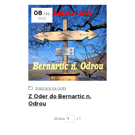
08
02
2025
Inspirace na cesty
Z Oder do Bernartic n.
Odrou
strana
z 1