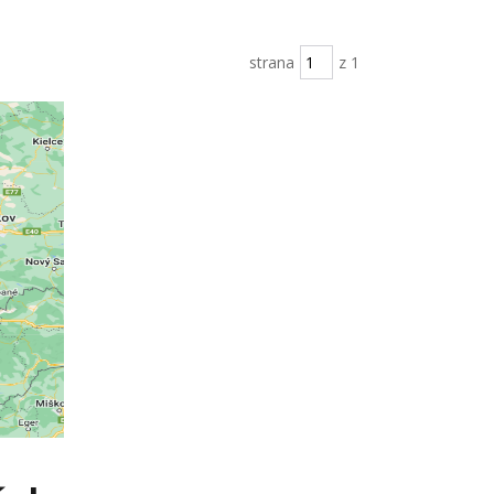
strana
z 1