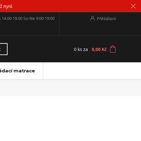
 nyní.
 14.00-19.00 So-Ne 9:00-19:00
Přihlášení
0
ks
za
0,00 Kč
t
ádací matrace