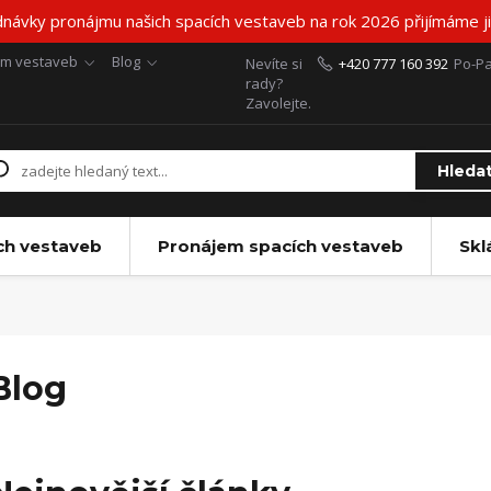
návky pronájmu našich spacích vestaveb na rok 2026 přijímáme již
em vestaveb
Blog
Nevíte si
+420 777 160 392
Po-Pa
rady?
Zavolejte.
Hleda
ch vestaveb
Pronájem spacích vestaveb
Skl
Blog