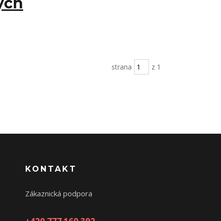
ých
strana
z 1
KONTAKT
Zákaznická podpora