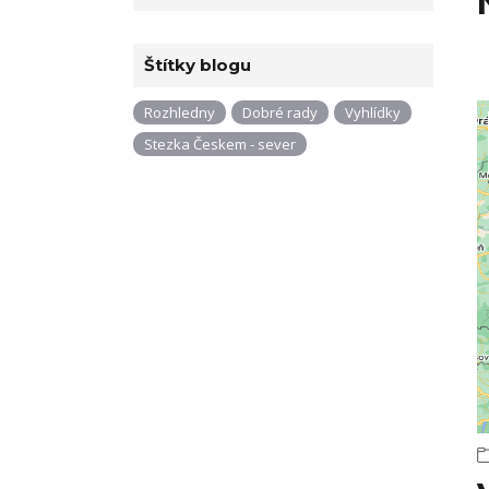
Štítky blogu
Rozhledny
Dobré rady
Vyhlídky
Stezka Českem - sever