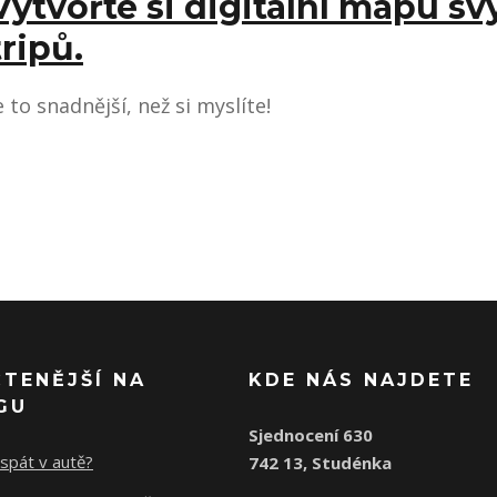
Vytvořte si digitální mapu sv
tripů.
e to snadnější, než si myslíte!
ČTENĚJŠÍ NA
KDE NÁS NAJDETE
GU
Sjednocení 630
spát v autě?
742 13, Studénka