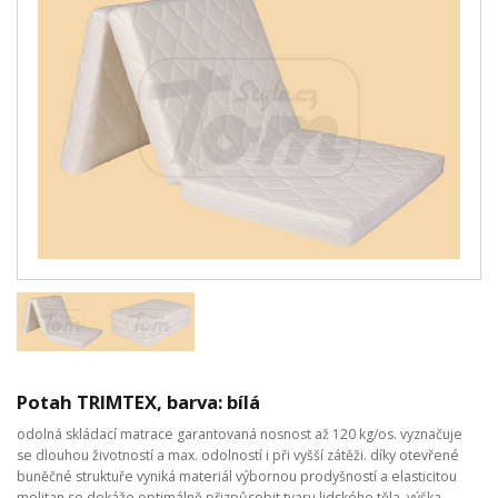
Potah TRIMTEX, barva: bílá
odolná skládací matrace garantovaná nosnost až 120 kg/os. vyznačuje
se dlouhou životností a max. odolností i při vyšší zátěži. díky otevřené
buněčné struktuře vyniká materiál výbornou prodyšností a elasticitou
molitan se dokáže optimálně přizpůsobit tvaru lidského těla. výška