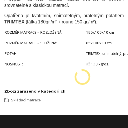
srovnatelné s klasickou matrací.
Opatřena je kvalitním, snímatelným, pratelným potahem
TRIMTEX
(látka 180gr./m² + rouno 150 gr./m²).
ROZMĚR MATRACE – ROZLOŽENÁ:
195x100x10 cm
ROZMĚR MATRACE – SLOŽENÁ:
65x100x30 cm
POTAH:
TRIMTEX, snímatelný, pr
NOSNOST:
až 120 kg/os.
Zboží zařazeno v kategoriích
Skládací matrace