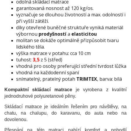
odolná
skládací matrace
garantovaná nosnost až 120 kg/os.
vyznačuje se dlouhou životností a max. odolností i
při vyšší zátěži.
díky otevřené buněčné struktuře vyniká materiál
výbornou
prodyšností
a
elasticitou
molitan se dokáže optimálně přizpůsobit tvaru
lidského těla.
výška matrace v potahu: cca 10 cm
tuhost:
3,5
z 5 (střed)
vhodná pro osoby preferující střední tvrdost lůžka
vhodná na každodenní spaní
snímatelný, pratelný potah
TRIMTEX
, barva: bílá
Kompaktní skládací matrace
je vyrobena z kvalitní
jednodruhové polyuretanové pěny.
Skládací matrace je ideálním řešením pro návštěvy, na
chatu, na chalupu, do karavanu, do auta nebo na
dovolenou.
Přespání na této matraci nabízí komfort a pohodlí