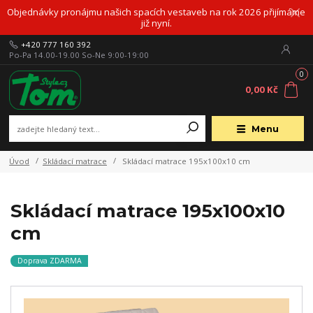
Objednávky pronájmu našich spacích vestaveb na rok 2026 přijímáme
již nyní.
+420 777 160 392
Po-Pa 14.00-19.00 So-Ne 9:00-19:00
0
0,00 Kč
Menu
Úvod
Skládací matrace
Skládací matrace 195x100x10 cm
Skládací matrace 195x100x10
cm
Doprava ZDARMA