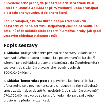
K uvedené ceně pronájmu je potřeba přičíst vratnou kauci,
která činí 3000Kč a skládá se při vyzvednutí. Doba pronájmu
platí ode dne vyzvednutí do dne vrácení.
Cenu pronájmu je nutno uhradit až po telefonickém
potvrzení volného termínu, nejpozději však do 24 hodin. Po
této lhůtě již nebude blokace termínu možná. Kroky, jak spací
vestavbu objednat naleznete níže.
Popis sestavy
1/
Skládací sokl
je základním prvkem celé sestavy. Vkládá se do
zavazadlového prostoru automobilu a po sestavení celku slouží
zároveň jako odkládací prostor pro batožinu a další potřebné věci k
cestování. Ve složeném stavu je jeho rozměr pouhých
1OOOx245x90mm.
2/
Skládací konstrukce postele
je tvořena kombinaci hliníku a
dřeva. Jedná se o pevnou konstrukci s nosností 175kg, což bohatě
snese zatížení dvou dospělých nocležníků. Ve složeném stavu měří
970x705x80mm a vejde se tak s přehledem do zavazadlového
prostoru na předem vložený sokl.