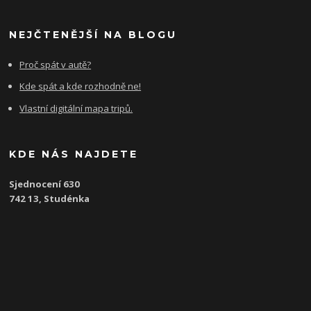
NEJČTENĚJŠÍ NA BLOGU
Proč spát v autě?
Kde spát a kde rozhodně ne!
Vlastní digitální mapa tripů.
KDE NÁS NAJDETE
Sjednocení 630
742 13, Studénka