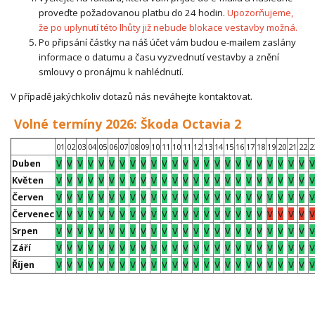
proveďte požadovanou platbu do 24 hodin.
Upozorňujeme,
že po uplynutí této lhůty již nebude blokace vestavby možná.
Po připsání částky na náš účet vám budou e-mailem zaslány
informace o datumu a času vyzvednutí vestavby a znění
smlouvy o pronájmu k nahlédnutí.
V případě jakýchkoliv dotazů nás neváhejte kontaktovat.
Volné termíny 2026: Škoda Octavia 2
01
02
03
04
05
06
07
08
09
10
11
10
11
12
13
14
15
16
17
18
19
20
21
22
2
V
V
V
V
V
V
V
V
V
V
V
V
V
V
V
V
V
V
V
V
V
V
V
V
V
Duben
V
V
V
V
V
V
V
V
V
V
V
V
V
V
V
V
V
V
V
V
V
V
V
V
V
Květen
V
V
V
V
V
V
V
V
V
V
V
V
V
V
V
V
V
V
V
V
V
V
V
V
V
Červen
V
V
V
V
V
V
V
V
V
V
V
V
V
V
V
V
V
V
V
V
V
V
V
V
V
Červenec
V
V
V
V
V
V
V
V
V
V
V
V
V
V
V
V
V
V
V
V
V
V
V
V
V
Srpen
V
V
V
V
V
V
V
V
V
V
V
V
V
V
V
V
V
V
V
V
V
V
V
V
V
Září
V
V
V
V
V
V
V
V
V
V
V
V
V
V
V
V
V
V
V
V
V
V
V
V
V
Říjen