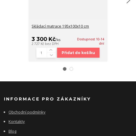
Skládací matrace 195x100x10 cm
Skládací matr
MOLMAT BLACK
3 300 Kč
3 500 Kč
Dostupnost 10-14
/
ks
/
dní
2 727 Kč
bez DPH
2 893 Kč
bez DP
Přidat do košíku
INFORMACE PRO ZÁKAZNÍKY
Obchodní podmínky
Kontakty
Blog