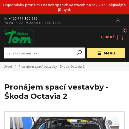
Objednávky pronájmu našich spacích vestaveb na rok 2026 přijímáme
již nyní.
+420 777 160 392
Po-Pa 14.00-19.00 So-Ne 9:00-19:00
0
0,00 Kč
Menu
Úvod
Pronájem spací vestavby - Škoda Octavia 2
Pronájem spací vestavby -
Škoda Octavia 2