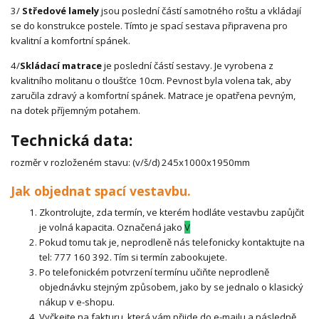
3/
Středové lamely
jsou poslední částí samotného roštu a vkládají
se do konstrukce postele. Tímto je spací sestava připravena pro
kvalitní a komfortní spánek.
4/
Skládací matrace
je poslední částí sestavy. Je vyrobena z
kvalitního molitanu o tloušťce 10cm. Pevnost byla volena tak, aby
zaručila zdravý a komfortní spánek. Matrace je opatřena pevným,
na dotek příjemným potahem.
Technická data:
rozměr v rozloženém stavu: (v/š/d) 245x1000x1950mm
Jak objednat spací vestavbu.
Zkontrolujte, zda termín, ve kterém hodláte vestavbu zapůjčit
je volná kapacita. Označená jako
V
Pokud tomu tak je, neprodleně nás telefonicky kontaktujte na
tel: 777 160 392. Tím si termín zabookujete.
Po telefonickém potvrzení termínu učiňte neprodleně
objednávku stejným způsobem, jako by se jednalo o klasický
nákup v e-shopu.
Vyčkejte na fakturu, která vám přijde do e-mailu a následně