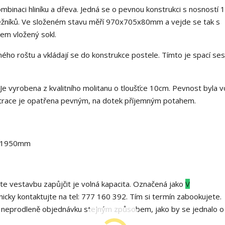
mbinaci hliníku a dřeva. Jedná se o pevnou konstrukci s nosností 
ležníků. Ve složeném stavu měří 970x705x80mm a vejde se tak s
em vložený sokl.
ého roštu a vkládají se do konstrukce postele. Tímto je spací se
 Je vyrobena z kvalitního molitanu o tloušťce 10cm. Pevnost byla v
Matrace je opatřena pevným, na dotek příjemným potahem.
0x1950mm
te vestavbu zapůjčit je volná kapacita. Označená jako
V
icky kontaktujte na tel: 777 160 392. Tím si termín zabookujete.
e neprodleně objednávku stejným způsobem, jako by se jednalo o 