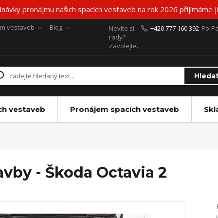
návky pronájmu našich spacích vestaveb na rok 2026 přijímáme již
em vestaveb
Blog
Nevíte si
+420 777 160 392
Po-Pa
rady?
Zavolejte.
Hleda
ch vestaveb
Pronájem spacích vestaveb
Skl
avby - Škoda Octavia 2