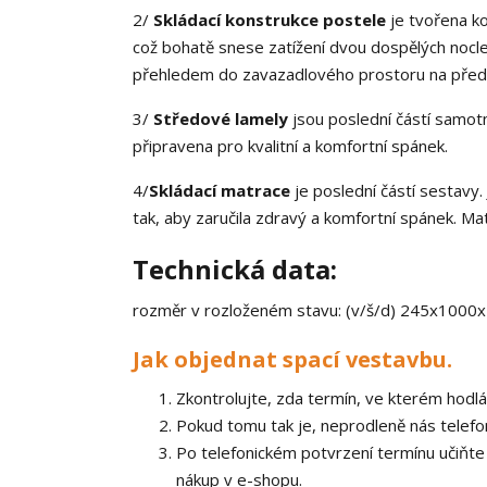
2/
Skládací konstrukce postele
je tvořena ko
což bohatě snese zatížení dvou dospělých noc
přehledem do zavazadlového prostoru na před
3/
Středové lamely
jsou poslední částí samotn
připravena pro kvalitní a komfortní spánek.
4/
Skládací matrace
je poslední částí sestavy.
tak, aby zaručila zdravý a komfortní spánek. 
Technická data:
rozměr v rozloženém stavu: (v/š/d) 245x100
Jak objednat spací vestavbu.
Zkontrolujte, zda termín, ve kterém hodlá
Pokud tomu tak je, neprodleně nás telefon
Po telefonickém potvrzení termínu učiňt
nákup v e-shopu.