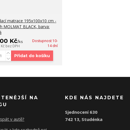
dací matrace 195x100x10 cm -
ah MOLMAT BLACK, barva:
á
500 Kč
Dostupnost 10-
/
ks
14 dní
3 Kč
bez DPH
Přidat do košíku
ČTENĚJŠÍ NA
KDE NÁS NAJDETE
GU
Sjednocení 630
spát v autě?
742 13, Studénka
spát a kde rozhodně ne!