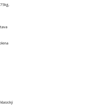
175kg,
stava
olena
klasický