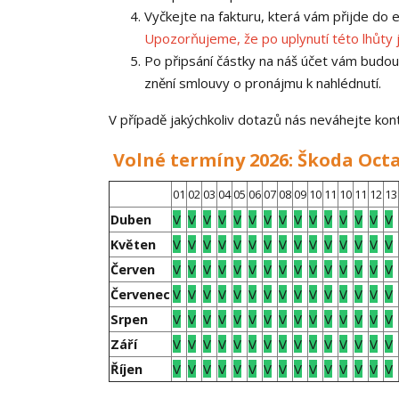
Vyčkejte na fakturu, která vám přijde do
Upozorňujeme, že po uplynutí této lhůty 
Po připsání částky na náš účet vám budo
znění smlouvy o pronájmu k nahlédnutí.
V případě jakýchkoliv dotazů nás neváhejte kon
Volné termíny 2026: Škoda Octa
01
02
03
04
05
06
07
08
09
10
11
10
11
12
13
V
V
V
V
V
V
V
V
V
V
V
V
V
V
V
Duben
V
V
V
V
V
V
V
V
V
V
V
V
V
V
V
Květen
V
V
V
V
V
V
V
V
V
V
V
V
V
V
V
Červen
V
V
V
V
V
V
V
V
V
V
V
V
V
V
V
Červenec
V
V
V
V
V
V
V
V
V
V
V
V
V
V
V
Srpen
V
V
V
V
V
V
V
V
V
V
V
V
V
V
V
Září
V
V
V
V
V
V
V
V
V
V
V
V
V
V
V
Říjen