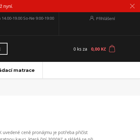
 nyní.
 14.00-19.00 So-Ne 9:00-19:00
Přihlášení
0
ks
za
0,00 Kč
t
ádací matrace
K uvedené ceně pronájmu je potřeba přičíst
vratnou kauci, která činí 3000Kč a skládá se při