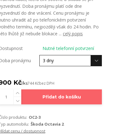
vyzvednutí. Doba pronájmu platí ode dne
vyzvednutí do dne vrácení. Cenu pronájmu je
nutno uhradit až po telefonickém potvrzení
volného termínu, nejpozději však do 24 hodin. Po
této lhůtě již nebude blokace ...
celý popis
Dostupnost
Nutné telefonní potvrzení
Doba pronájmu
900 Kč
/
ks
744 Kč
bez DPH
Přidat do košíku
Číslo produktu:
OC2-3
Typ automobilu:
Škoda Octavia 2
Hlídat cenu / dostupnost