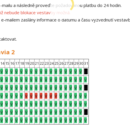
 e-mailu a následně proveďte požadovanou platbu do 24 hodin.
již nebude blokace vestavby možná.
u e-mailem zaslány informace o datumu a času vyzvednutí vestav
taktovat.
via 2
14
15
16
17
18
19
20
21
22
23
24
25
26
27
28
29
30
31
V
V
V
V
V
V
V
V
V
V
V
V
V
V
V
V
V
--
V
V
V
V
V
V
V
V
V
V
V
V
V
V
V
V
V
V
V
V
V
V
V
V
V
V
V
V
V
V
V
V
V
V
V
--
V
V
V
V
V
V
V
V
V
V
V
V
V
V
V
V
V
V
V
V
V
V
V
V
V
V
V
V
V
V
V
V
V
V
V
V
V
V
V
V
V
V
V
V
V
V
V
V
V
V
V
V
V
--
V
V
V
V
V
V
V
V
V
V
V
V
V
V
V
V
V
V