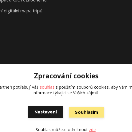
ní digitální mapa tripů.
Zpracování cookies
rtneři potřebují Váš
souhlas
s použitím souborů cookies, aby Vám m
Vytvořeno na
Eshop-rychle.cz
informace týkající se Vašich zájmů.
Nastavení
Souhlasím
Souhlas můžete odmítnout
zde
.