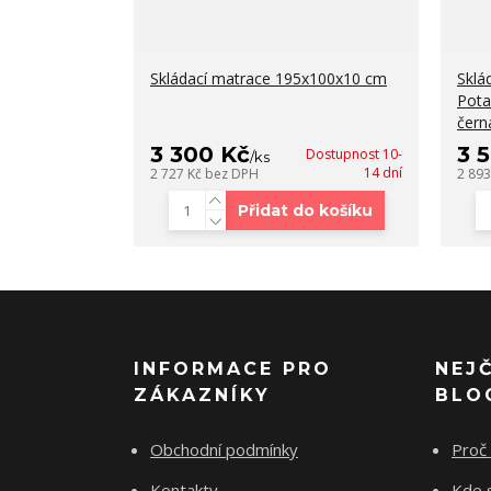
Skládací matrace 195x100x10 cm
Sklá
Pot
čern
3 300 Kč
3 
Dostupnost 10-
/
ks
14 dní
2 727 Kč
bez DPH
2 89
Přidat do košíku
INFORMACE PRO
NEJ
ZÁKAZNÍKY
BLO
Obchodní podmínky
Proč 
Kontakty
Kde 