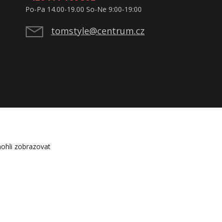
Po-Pa 14.00-19.00 So-Ne 9:00-19:00
tomstyle@centrum.cz
ohli zobrazovat